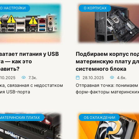
О НАСТРОЙКИ
О КОРПУСАХ
ватает питания у USB
Подбираем корпус по
а — как это
материнскую плату д
равить?
системного блока
.10.2025
7.3к.
28.10.2025
4.6к.
а, связанная с недостатком
Отправная точка: понимаем
ия USB-порта
форм-факторы матерински
МАТЕРИНСКИХ ПЛАТАХ
ОБ ОХЛАЖДЕНИИ