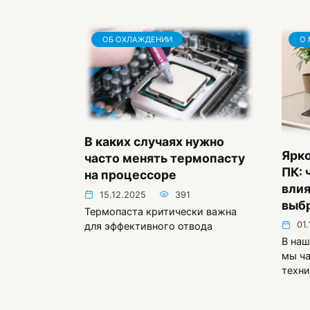
ОБ ОХЛАЖДЕНИИ
О 
В каких случаях нужно
Ярко
часто менять термопасту
ПК: 
на процессоре
влия
15.12.2025
391
выб
Термопаста критически важна
01
для эффективного отвода
В наш
мы ч
техни