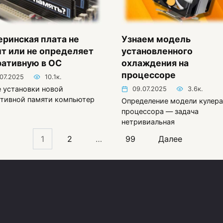
ринская плата не
Узнаем модель
т или не определяет
установленного
ративную в ОС
охлаждения на
процессоре
.07.2025
10.1к.
 установки новой
09.07.2025
3.6к.
ативной памяти компьютер
Определение модели кулера
процессора — задача
нетривиальная
1
2
…
99
Далее