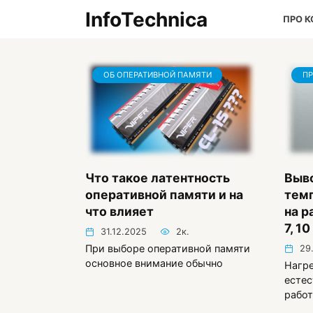
Перейти
InfoTechnica
ПРО 
к
содержанию
ОБ ОПЕРАТИВНОЙ ПАМЯТИ
ПР
Что такое латентность
Выв
оперативной памяти и на
тем
что влияет
на р
7, 10
31.12.2025
2к.
При выборе оперативной памяти
29
основное внимание обычно
Нагр
естес
работ