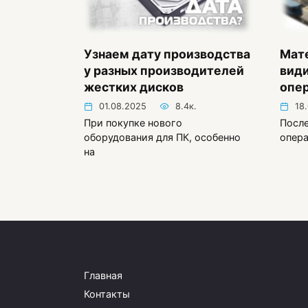
Узнаем дату производства
Мате
у разных производителей
види
жестких дисков
опе
01.08.2025
8.4к.
18
При покупке нового
После
оборудования для ПК, особенно
опер
на
Пагинация
записей
Главная
Контакты