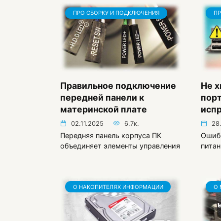
ПРО СБОРКУ И ПОДКЛЮЧЕНИЯ
ПР
Правильное подключение
Не х
передней панели к
порт
материнской плате
исп
02.11.2025
6.7к.
28
Передняя панель корпуса ПК
Ошибк
объединяет элементы управления
питан
О НАКОПИТЕЛЯХ ИНФОРМАЦИИ
О 