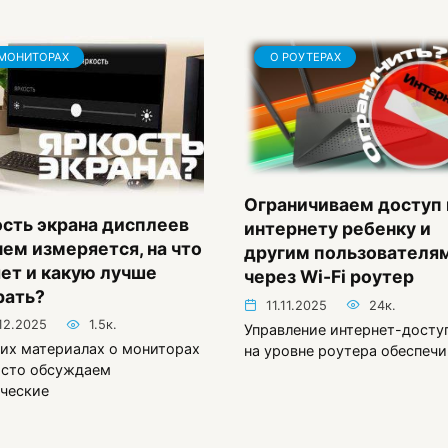
МОНИТОРАХ
О РОУТЕРАХ
Ограничиваем доступ 
сть экрана дисплеев
интернету ребенку и
чем измеряется, на что
другим пользователя
ет и какую лучше
через Wi-Fi роутер
рать?
11.11.2025
24к.
.12.2025
1.5к.
Управление интернет-досту
их материалах о мониторах
на уровне роутера обеспечи
асто обсуждаем
ческие