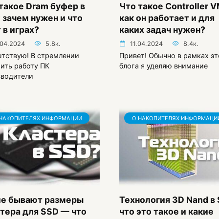
такое Dram буфер в
Что такое Controller 
 зачем нужен и что
как он работает и для
 в играх?
каких задач нужен?
.04.2024
5.8к.
11.04.2024
8.4к.
тствую! В стремлении
Привет! Обычно в рамках эт
ить работу ПК
блога я уделяю внимание
зводители
НАКОПИТЕЛЯХ ИНФОРМАЦИИ
О НАКОПИТЕЛЯХ ИНФОРМАЦИ
ие бывают размеры
Технология 3D Nand в
тера для SSD — что
что это такое и какие