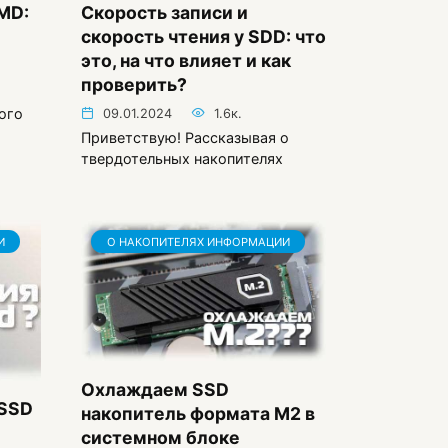
VMD:
Скорость записи и
скорость чтения у SDD: что
это, на что влияет и как
проверить?
ого
09.01.2024
1.6к.
Приветствую! Рассказывая о
твердотельных накопителях
И
О НАКОПИТЕЛЯХ ИНФОРМАЦИИ
Охлаждаем SSD
 SSD
накопитель формата M2 в
системном блоке