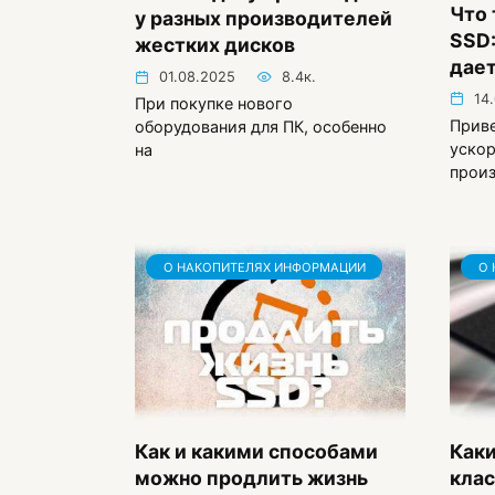
Что 
у разных производителей
SSD:
жестких дисков
дает
01.08.2025
8.4к.
14
При покупке нового
Приве
оборудования для ПК, особенно
ускор
на
прои
О НАКОПИТЕЛЯХ ИНФОРМАЦИИ
О 
Как и какими способами
Как
можно продлить жизнь
клас