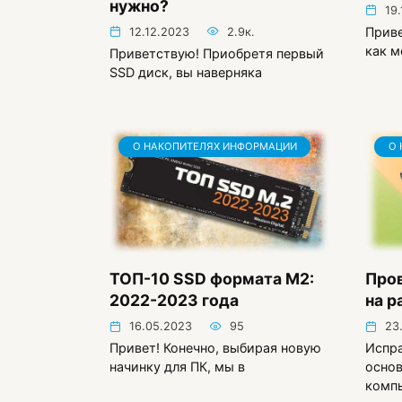
нужно?
19
Приве
12.12.2023
2.9к.
как м
Приветствую! Приобретя первый
SSD диск, вы наверняка
О НАКОПИТЕЛЯХ ИНФОРМАЦИИ
О 
ТОП-10 SSD формата M2:
Про
2022-2023 года
на р
16.05.2023
95
23
Привет! Конечно, выбирая новую
Испра
начинку для ПК, мы в
основ
комп