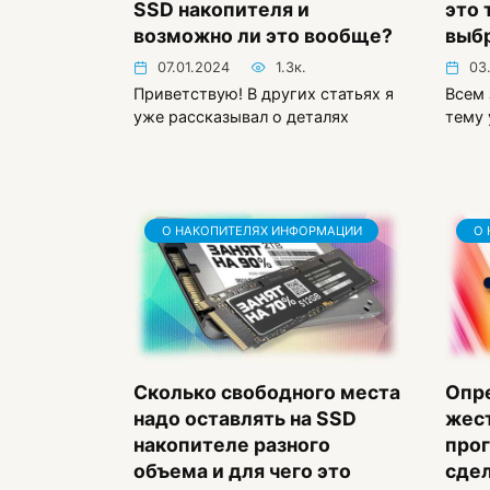
SSD накопителя и
это 
возможно ли это вообще?
выб
07.01.2024
1.3к.
03
Приветствую! В других статьях я
Всем
уже рассказывал о деталях
тему 
О НАКОПИТЕЛЯХ ИНФОРМАЦИИ
О 
Сколько свободного места
Опр
надо оставлять на SSD
жест
накопителе разного
про
объема и для чего это
сдел