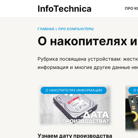
Перейти
InfoTechnica
ПРО 
к
содержанию
ГЛАВНАЯ
»
ПРО КОМПЬЮТЕРЫ
О накопителях 
Рубрика посвящена устройствам: жестк
информация и многие другие данные не
О НАКОПИТЕЛЯХ ИНФОРМАЦИИ
О 
Узнаем дату производства