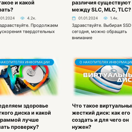
такое и какой
различия существуют
рать?
между SLC, MLC, TLC?
.01.2024
4.2к.
01.01.2024
1.4к.
 здравствуйте. Продолжаем
Здравствуйте. Выбирая SSD
ускорения твердотельных
сегодня, можно обращать
внимание
НАКОПИТЕЛЯХ ИНФОРМАЦИИ
О НАКОПИТЕЛЯХ ИНФОРМАЦИ
еделяем здоровье
Что такое виртуальны
кого диска и какой
жесткий диск: как его
граммой лучше
создать и для чего он
ать проверку?
нужен?