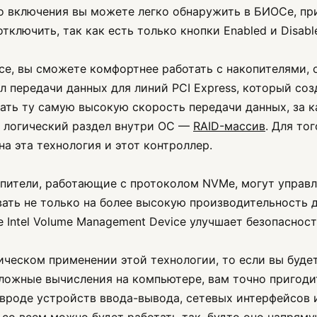
о включения вы можете легко обнаружить в БИОСе, при
тключить, так как есть только кнопки Enabled и Disabl
vice, вы сможете комфортнее работать с накопителям
 передачи данных для линий PCI Express, который со
ать ту самую высокую скорость передачи данных, за к
н логический раздел внутри ОС —
RAID-массив
. Для то
а эта технология и этот контроллер.
пители, работающие с протоколом NVMe, могут управл
ать не только на более высокую производительность д
е Intel Volume Management Device улучшает безопасност
ическом применении этой технологии, то если вы буде
ожные вычисления на компьютере, вам точно пригоди
роде устройств ввода-вывода, сетевых интерфейсов и 