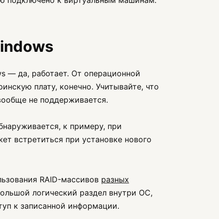
мую подключено к виртуальным машинам.
Windows
ws — да, работает. От операционной
инскую плату, конечно. Учитывайте, что
 вообще не поддерживается.
бнаруживается, к примеру, при
жет встретиться при установке нового
льзования RAID-массивов
разных
большой логический раздел внутри ОС,
туп к записанной информации.