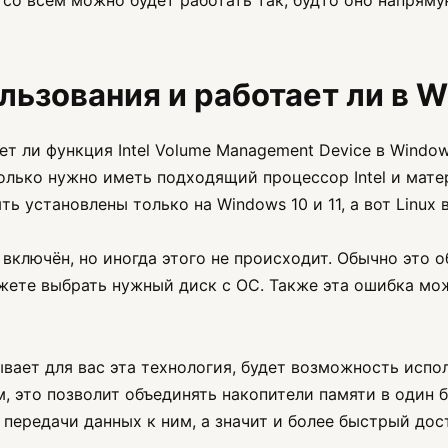
к со всем можно будет работать так, будто оно напря
ьзования и работает ли в 
ет ли функция Intel Volume Management Device в Windo
только нужно иметь подходящий процессор Intel и матер
ь установлены только на Windows 10 и 11, а вот Linux
ключён, но иногда этого не происходит. Обычно это о
ожете выбрать нужный диск с ОС. Также эта ошибка мо
ает для вас эта технология, будет возможность испо
м, это позволит объединять накопители памяти в один 
передачи данных к ним, а значит и более быстрый дос