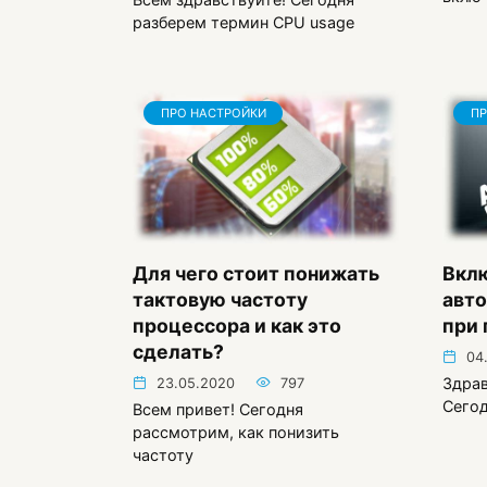
разберем термин CPU usage
ПРО НАСТРОЙКИ
ПР
Для чего стоит понижать
Вкл
тактовую частоту
авто
процессора и как это
при 
сделать?
04
Здрав
23.05.2020
797
Сегод
Всем привет! Сегодня
рассмотрим, как понизить
частоту