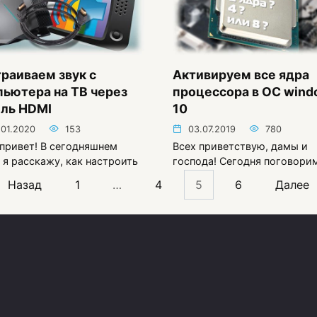
раиваем звук с
Активируем все ядра
ьютера на ТВ через
процессора в ОС win
ель HDMI
10
.01.2020
153
03.07.2019
780
привет! В сегодняшнем
Всех приветствую, дамы и
 я расскажу, как настроить
господа! Сегодня поговори
Назад
1
…
4
5
6
Далее