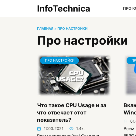
Перейти
InfoTechnica
ПРО 
к
содержанию
ГЛАВНАЯ
»
ПРО НАСТРОЙКИ
Про настройки
ПРО НАСТРОЙКИ
ПР
Что такое CPU Usage и за
Вклю
что отвечает этот
Win
показатель?
01
Всем 
17.03.2021
1.4к.
включ
Всем здравствуйте! Сегодня