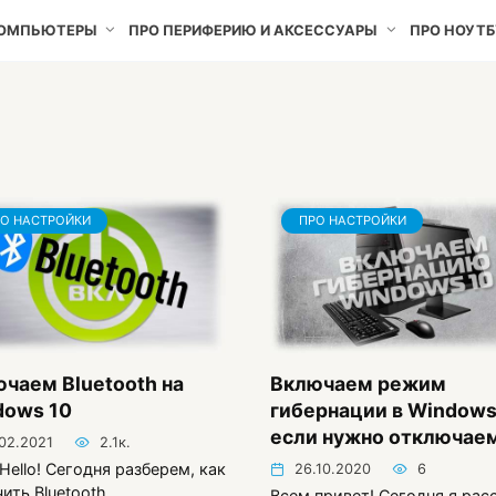
КОМПЬЮТЕРЫ
ПРО ПЕРИФЕРИЮ И АКСЕССУАРЫ
ПРО НОУТБ
О НАСТРОЙКИ
ПРО НАСТРОЙКИ
чаем Bluetooth на
Включаем режим
dows 10
гибернации в Windows
если нужно отключае
.02.2021
2.1к.
Hello! Сегодня разберем, как
26.10.2020
6
ить Bluetooth
Всем привет! Сегодня я рас