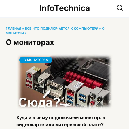
Перейти
InfoTechnica
к
содержанию
ГЛАВНАЯ
»
ВСЕ ЧТО ПОДКЛЮЧАЕТСЯ К КОМПЬЮТЕРУ
»
О
МОНИТОРАХ
О мониторах
О МОНИТОРАХ
Куда и к чему подключаем монитор: к
видеокарте или материнской плате?