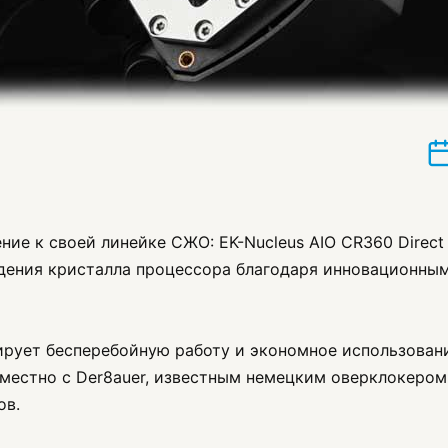
ие к своей линейке СЖО: EK-Nucleus AIO CR360 Direct
ждения кристалла процессора благодаря инновационны
ирует бесперебойную работу и экономное использова
местно с Der8auer, известным немецким оверклокером
ов.