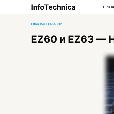
Перейти
InfoTechnica
ПРО 
к
содержанию
ГЛАВНАЯ
»
НОВОСТИ
EZ60 и EZ63 — 