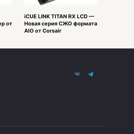
iCUE LINK TITAN RX LCD —
р от
Новая серия СЖО формата
AIO от Corsair