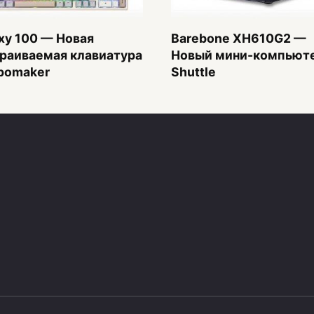
xy 100 — Новая
Barebone XH610G2 —
раиваемая клавиатура
Новый мини-компьюте
pomaker
Shuttle