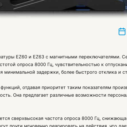
иатуры EZ60 и EZ63 с магнитными переключателями. С
отой опроса 8000 Гц, чувствительностью к отпускани
ия минимальной задержки, более быстрого отклика и с
 функций, отдавая приоритет таким показателям произ
ность. Она предлагает различные возможности персо
яется сверхвысокая частота опроса 8000 Гц, снижающа
могут почти мгновенно реагировать на действия, что д