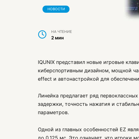
НОВОСТИ
НА ЧТЕНИЕ
2 мин
IQUNIX представил новые игровые клав
киберспортивным дизайном, мощной част
effect и автонастройкой для обеспечен
Линейка предлагает ряд первоклассных
задержки, точность нажатия и стабиль
параметров.
Одной из главных особенностей EZ явл
до 0,125 мс. Это означает, что игроки 