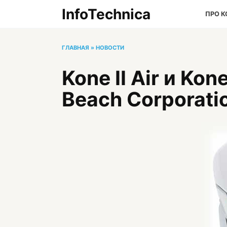
Перейти
InfoTechnica
ПРО 
к
содержанию
ГЛАВНАЯ
»
НОВОСТИ
Kone II Air и Ko
Beach Corporati