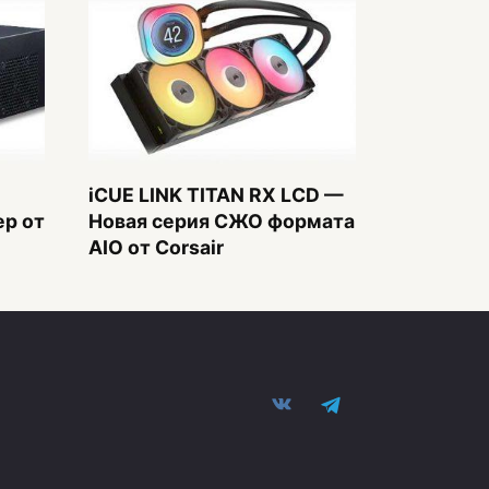
iCUE LINK TITAN RX LCD —
р от
Новая серия СЖО формата
AIO от Corsair