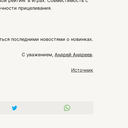
ой рейтинг в играх. Совместимость с
очности прицеливания.
ться последними новостями о новинках.
С уважением,
Андрей Андреев
.
Источник