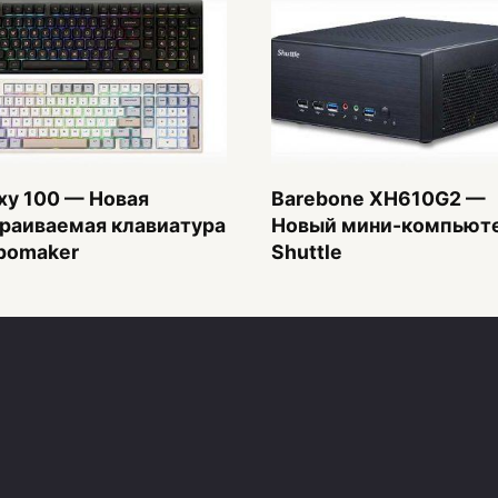
xy 100 — Новая
Barebone XH610G2 —
раиваемая клавиатура
Новый мини-компьюте
pomaker
Shuttle