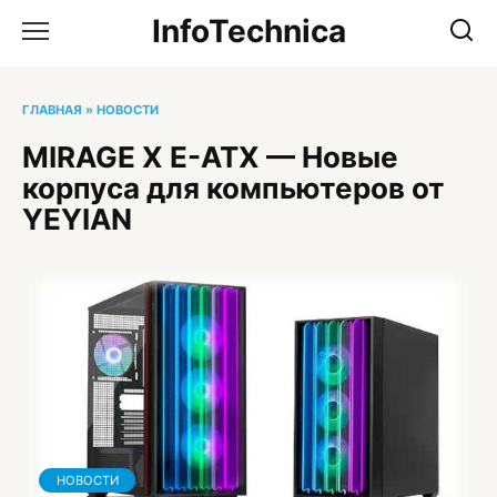
Перейти
InfoTechnica
к
содержанию
ГЛАВНАЯ
»
НОВОСТИ
MIRAGE X E-ATX — Новые
корпуса для компьютеров от
YEYIAN
НОВОСТИ