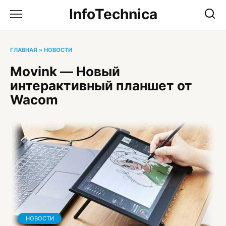
Перейти
InfoTechnica
к
содержанию
ГЛАВНАЯ
»
НОВОСТИ
Movink — Новый
интерактивный планшет от
Wacom
НОВОСТИ