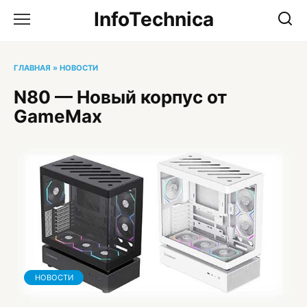
Перейти
InfoTechnica
к
содержанию
ГЛАВНАЯ
»
НОВОСТИ
N80 — Новый корпус от
GameMax
НОВОСТИ