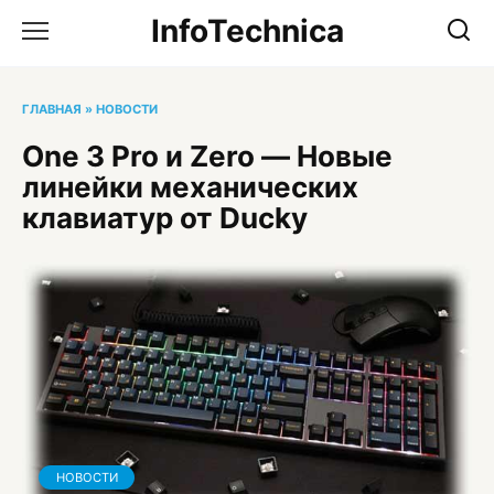
Перейти
InfoTechnica
к
содержанию
ГЛАВНАЯ
»
НОВОСТИ
One 3 Pro и Zero — Новые
линейки механических
клавиатур от Ducky
НОВОСТИ