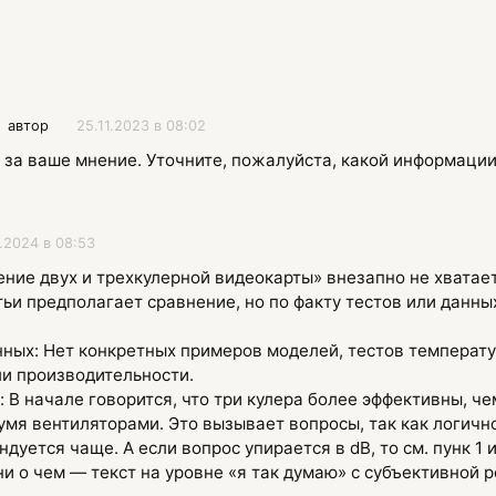
автор
25.11.2023 в 08:02
 за ваше мнение. Уточните, пожалуйста, какой информации
1.2024 в 08:53
ение двух и трехкулерной видеокарты» внезапно не хватает
атьи предполагает сравнение, но по факту тестов или данн
нных: Нет конкретных примеров моделей, тестов температу
и производительности.
: В начале говорится, что три кулера более эффективны, ч
умя вентиляторами. Это вызывает вопросы, так как логичн
уется чаще. А если вопрос упирается в dB, то см. пунк 1 и
 ни о чем — текст на уровне «я так думаю» с субъективной