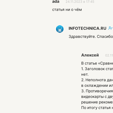
ada
24.11.2023 в 17:45
статья ни о чём
INFOTECHNICA.RU
Здравствуйте. Спасибо
Алексей
02.1
В статье «Сравн
1. Заголовок ст
нет.
2. Неполнота да
в охлаждении ил
3. Противоречия
видеокарты с дв
решение рекоменд
По итогу статья