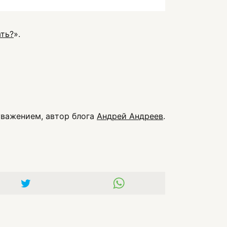
ать?
».
уважением, автор блога
Андрей Андреев
.