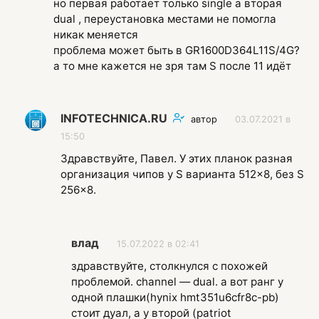
но первая работает только single а вторая
dual , переустановка местами не помогла
никак меняется
проблема может быть в GR1600D364L11S/4G?
а то мне кажется не зря там S после 11 идёт
INFOTECHNICA.RU
автор
03.07.2021 в
15:50
Здравствуйте, Павел. У этих планок разная
организация чипов у S варианта 512×8, без S
256×8.
влад
15.07.2022 в 02:41
здравствуйте, столкнулся с похожей
проблемой. channel — dual. а вот ранг у
одной плашки(hynix hmt351u6cfr8c-pb)
стоит дуал, а у второй (patriot