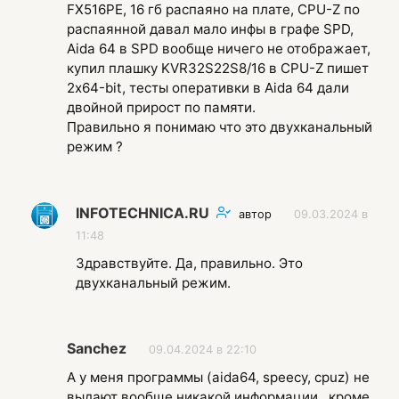
FX516PE, 16 гб распаяно на плате, CPU-Z по
распаянной давал мало инфы в графе SPD,
Aida 64 в SPD вообще ничего не отображает,
купил плашку KVR32S22S8/16 в CPU-Z пишет
2х64-bit, тесты оперативки в Aida 64 дали
двойной прирост по памяти.
Правильно я понимаю что это двухканальный
режим ?
INFOTECHNICA.RU
автор
09.03.2024 в
11:48
Здравствуйте. Да, правильно. Это
двухканальный режим.
Sanchez
09.04.2024 в 22:10
А у меня программы (aida64, speecy, cpuz) не
выдают вообще никакой информации , кроме