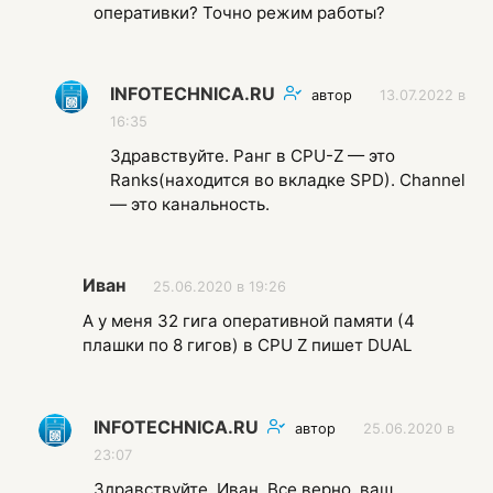
оперативки? Точно режим работы?
INFOTECHNICA.RU
автор
13.07.2022 в
16:35
Здравствуйте. Ранг в CPU-Z — это
Ranks(находится во вкладке SPD). Сhannel
— это канальность.
Иван
25.06.2020 в 19:26
А у меня 32 гига оперативной памяти (4
плашки по 8 гигов) в CPU Z пишет DUAL
INFOTECHNICA.RU
автор
25.06.2020 в
23:07
Здравствуйте, Иван. Все верно, ваш