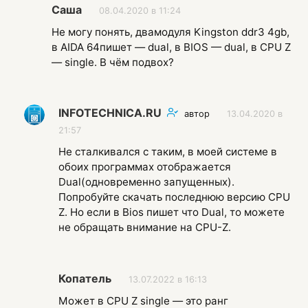
Саша
08.04.2020 в 11:24
Не могу понять, двамодуля Kingston ddr3 4gb,
в АIDA 64пишет — dual, в BIOS — dual, в CPU Z
— single. В чём подвох?
INFOTECHNICA.RU
автор
13.04.2020 в
21:57
Не сталкивался с таким, в моей системе в
обоих программах отображается
Dual(одновременно запущенных).
Попробуйте скачать последнюю версию CPU
Z. Но если в Bios пишет что Dual, то можете
не обращать внимание на CPU-Z.
Копатель
13.07.2022 в 16:13
Может в CPU Z single — это ранг