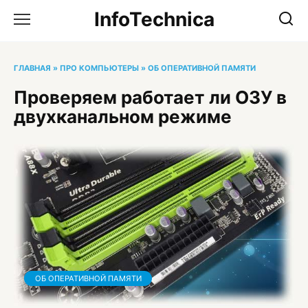
Перейти
InfoTechnica
к
содержанию
ГЛАВНАЯ
»
ПРО КОМПЬЮТЕРЫ
»
ОБ ОПЕРАТИВНОЙ ПАМЯТИ
Проверяем работает ли ОЗУ в
двухканальном режиме
ОБ ОПЕРАТИВНОЙ ПАМЯТИ