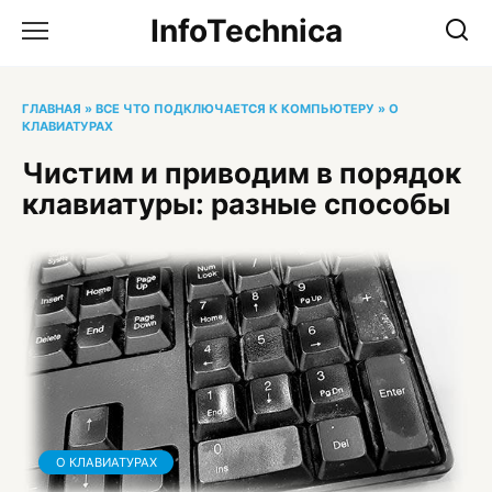
Перейти
InfoTechnica
к
содержанию
ГЛАВНАЯ
»
ВСЕ ЧТО ПОДКЛЮЧАЕТСЯ К КОМПЬЮТЕРУ
»
О
КЛАВИАТУРАХ
Чистим и приводим в порядок
клавиатуры: разные способы
О КЛАВИАТУРАХ