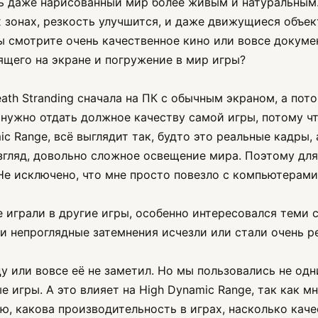
ть даже нарисованный мир более живым и натуральным.
 зонах, резкость улучшится, и даже движущиеся объек
вы смотрите очень качественное кино или вовсе докуме
ящего на экране и погружение в мир игры?
th Stranding сначала на ПК с обычным экраном, а пото
 нужно отдать должное качеству самой игры, потому чт
ic Range, всё выглядит так, будто это реальные кадры, 
й взгляд, довольно сложное освещение мира. Поэтому 
Не исключено, что мне просто повезло с компьютерами
е играли в другие игры, особенно интересовался тем
и непроглядные затемнения исчезли или стали очень р
цу или вовсе её не заметил. Но мы пользовались не од
 игры. А это влияет на High Dynamic Range, так как мн
ю, какова производительность в играх, насколько кач