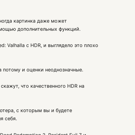
Иногда картинка даже может
помощью дополнительных функций.
d: Valhalla с HDR, и выглядело это плохо
а потому и оценки неоднозначные.
 скажут, что качественного HDR на
ютера, с которым вы и будете
я себя.
ead Redemption 2, Resident Evil 7 и