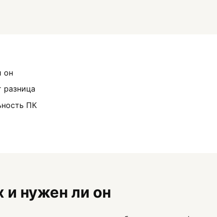
и он
т разница
ьность ПК
х и нужен ли он