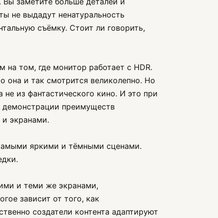
 Вы заметите больше деталей и
ты не выдадут ненатуральность
нтальную съёмку. Стоит ли говорить,
м на том, где монитор работает с HDR.
о она и так смотрится великолепно. Но
а не из фантастического кино. И это при
для демонстрации преимуществ
 и экранами.
и самыми яркими и тёмными сценами.
едки.
ними и теми же экранами,
огое зависит от того, как
ественно создатели контента адаптируют