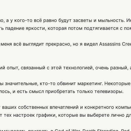
но, а у кого-то всё равно будут засветы и мыльность. 
сть падение яркости, которая потом подтягивается с 
меня всё выглядит прекрасно, но я видел Assassins Cree
й опыт, связанный с этой технологией, очень разный, 
ны значительные, кто-то обвинит маркетинг. Некоторые
ось, и есть смысл приобретать только телевизоры.
от ваших собственных впечатлений и конкретного компь
т тех настроек графики, которые вы выберете лично дл
ндовать поиграть в God of War, Death Stranding, Red D