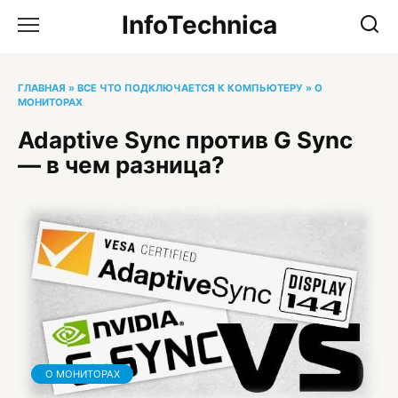
Перейти
InfoTechnica
к
содержанию
ГЛАВНАЯ
»
ВСЕ ЧТО ПОДКЛЮЧАЕТСЯ К КОМПЬЮТЕРУ
»
О
МОНИТОРАХ
Adaptive Sync против G Sync
— в чем разница?
О МОНИТОРАХ